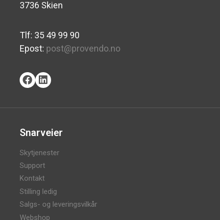
3736 Skien
Tlf: 35 49 99 90
Epost:
post@provendo.no
Snarveier
Skytjenester
Support
Kontakt
Stilling ledig
Salgs- og leveringsvilkår
Webshop