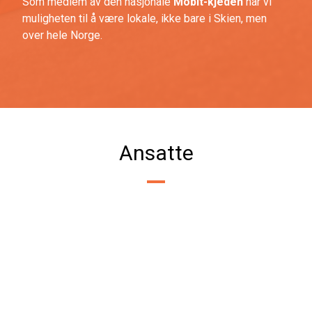
Som medlem av den nasjonale
Mobit
-kjeden
har vi
muligheten til å være lokale, ikke bare i Skien, men
over hele Norge.
Ansatte