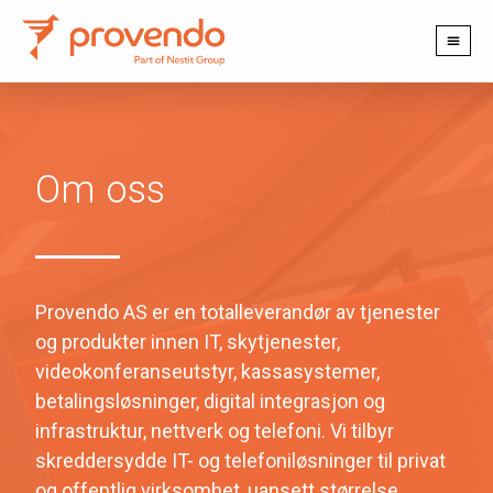
PRODUKTER OG TJENESTER
Om oss
Provendo AS er en totalleverandør av tjenester
og produkter innen IT, skytjenester,
videokonferanseutstyr, kassasystemer,
betalingsløsninger, digital integrasjon og
infrastruktur, nettverk og telefoni. Vi tilbyr
skreddersydde IT- og telefoniløsninger til privat
og offentlig virksomhet, uansett størrelse.