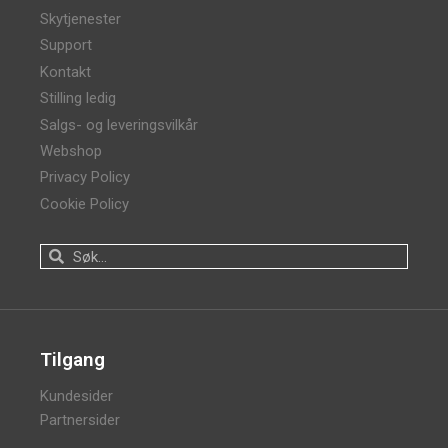
Skytjenester
Support
Kontakt
Stilling ledig
Salgs- og leveringsvilkår
Webshop
Privacy Policy
Cookie Policy
Tilgang
Kundesider
Partnersider