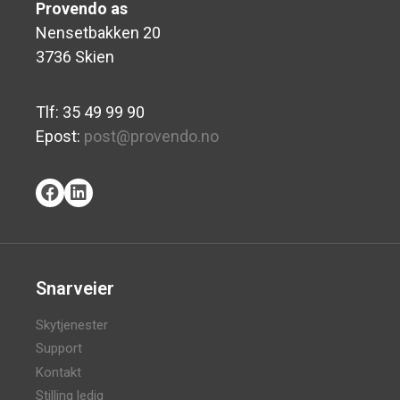
Provendo as
Nensetbakken 20
3736 Skien
Tlf: 35 49 99 90
Epost:
post@provendo.no
Snarveier
Skytjenester
Support
Kontakt
Stilling ledig